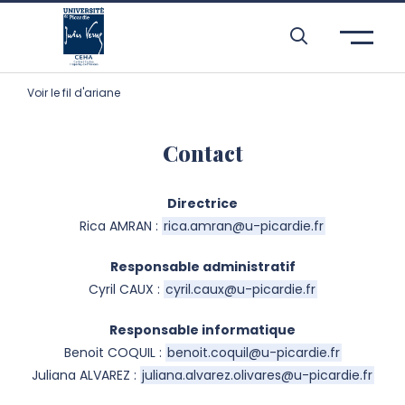
Skip to header area
Skip to main navigation
Skip to main content
Skip to search
Skip to cookies
Skip to footer
Voir le fil d'ariane
Contact
Directrice
Rica AMRAN :
rica.amran@u-picardie.fr
Responsable administratif
Cyril CAUX :
cyril.caux@u-picardie.fr
Responsable informatique
Benoit COQUIL :
benoit.coquil@u-picardie.fr
Juliana ALVAREZ :
juliana.alvarez.olivares@u-picardie.fr