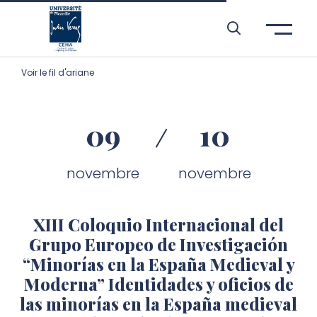
Aller à l’entête de page
Aller au menu principale
Aller au contenu principal
Aller à la recherche
Passer aux cookies
Aller au pied de page
Voir le fil d'ariane
09
10
novembre
novembre
XIII Coloquio Internacional del
Grupo Europeo de Investigación
“Minorías en la España Medieval y
Moderna” Identidades y oficios de
las minorías en la España medieval