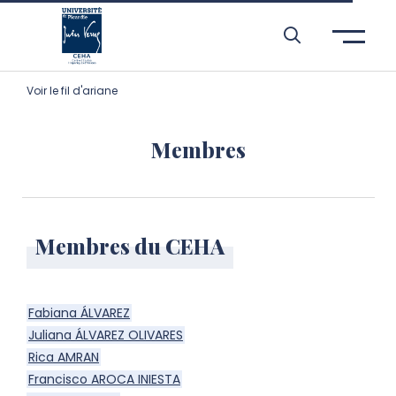
Aller à l’entête de page
Aller au menu principale
Aller au contenu principal
Aller à la recherche
Passer aux cookies
Aller au pied de page
Voir le fil d'ariane
Membres
Membres du CEHA
Fabiana ÁLVAREZ
Juliana ÁLVAREZ OLIVARES
Rica AMRAN
Francisco AROCA INIESTA