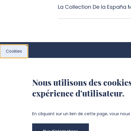
La Collection De la España 
Cookies
Centre d’études hispaniques
d’Amiens (CEHA)
Nous utilisons des cookies
expérience d'utilisateur.
10 rue des Français libres
80080 AMIENS
En cliquant sur un lien de cette page, vous nou
+33 3 64 26 83 43
cyril.caux@u-picardie.fr