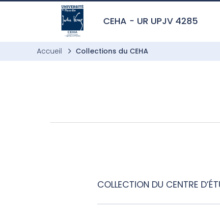
Aller à l’entête de page
Aller au menu principale
Aller au contenu principal
Aller à la recherche
Passer aux cookies
Aller au pied de page
CEHA - UR UPJV 4285
Accueil
Collections du CEHA
COLLECTION DU CENTRE D’ÉT